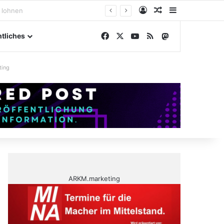
Anmelden
Zufälliger Artike
Sidebar
ßengelände
Facebook
X
YouTube
RSS
Mastodon
tliches
ting
ARKM.marketing