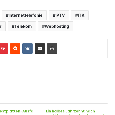
Internettelefonie
IPTV
ITK
r
Telekom
Webhosting
Pinterest
Reddit
VKontakte
Teile per E-Mail
Drucken
estplatten-Ausfall
Ein halbes Jahrzehnt nach