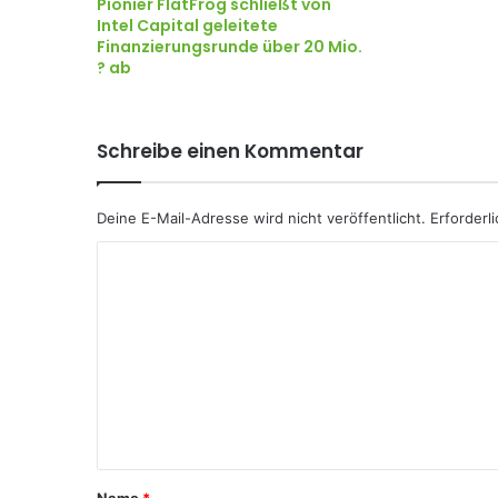
Pionier FlatFrog schließt von
Intel Capital geleitete
Finanzierungsrunde über 20 Mio.
? ab
Schreibe einen Kommentar
Deine E-Mail-Adresse wird nicht veröffentlicht.
Erforderl
K
o
m
m
e
n
t
a