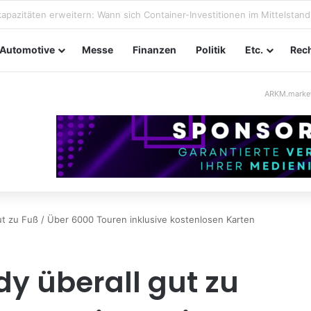
taltungssicherheit im Mittelstand: Absperrkonzepte für temporäre Au
Automotive
Messe
Finanzen
Politik
Etc.
Rech
ARKM.marke
ut zu Fuß / Über 6000 Touren inklusive kostenlosen Karten
y überall gut zu