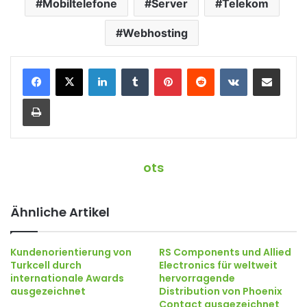
Mobiltelefone
Server
Telekom
Webhosting
LinkedIn
Tumblr
Pinterest
Reddit
VKontakte
Teile per E-Mail
Drucken
ots
Ähnliche Artikel
Kundenorientierung von
RS Components und Allied
Turkcell durch
Electronics für weltweit
internationale Awards
hervorragende
ausgezeichnet
Distribution von Phoenix
Contact ausgezeichnet