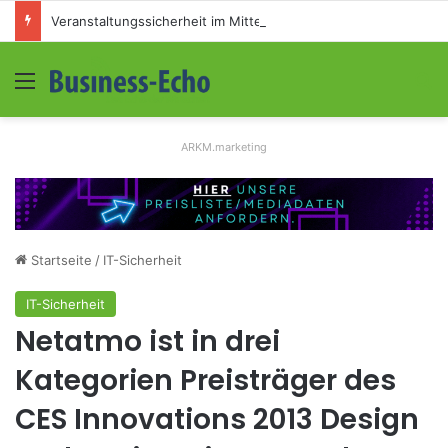
Veranstaltungssicherheit im Mittelstand: Absperrkonzepte für temporäre Außengelände
Menü
S
ARKM.marketing
Startseite
/
IT-Sicherheit
IT-Sicherheit
Netatmo ist in drei
Kategorien Preisträger des
CES Innovations 2013 Design