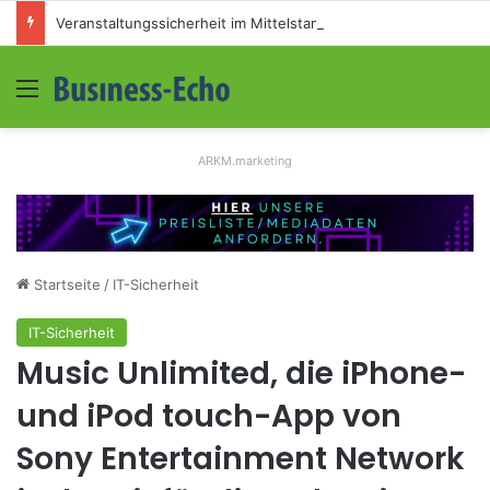
Veranstaltungssicherheit im Mittelstand: Absperrkonzepte für temporäre Außengelände
Menü
S
ARKM.marketing
Startseite
/
IT-Sicherheit
IT-Sicherheit
Music Unlimited, die iPhone-
und iPod touch-App von
Sony Entertainment Network