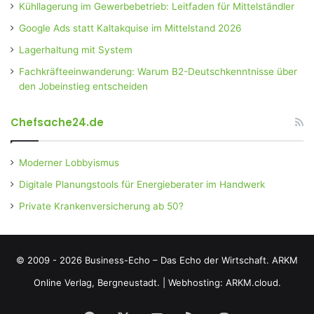
Kühllagerung im Gewerbebetrieb: Leitfaden für Mittelständler
Google Ads statt Kaltakquise im Mittelstand 2026
Lagerhaltung mit System
Fachkräfteeinwanderung: Warum B2-Deutschkenntnisse über
den Jobeinstieg entscheiden
Chefsache24.de
Moderner Lobbyismus
Digitale Planungstools für Energieberater im Handwerk
Private Krankenversicherung ab 50?
© 2009 - 2026 Business-Echo – Das Echo der Wirtschaft.
ARKM
Online Verlag, Bergneustadt.
|
Webhosting: ARKM.cloud.