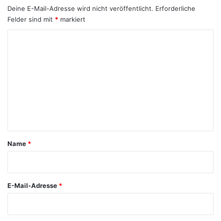
Deine E-Mail-Adresse wird nicht veröffentlicht.
Erforderliche
Felder sind mit
*
markiert
K
o
m
m
e
n
t
a
Name
*
r
*
E-Mail-Adresse
*