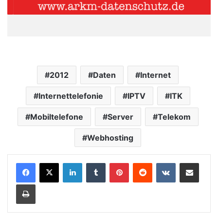
2012
Daten
Internet
Internettelefonie
IPTV
ITK
Mobiltelefone
Server
Telekom
Webhosting
LinkedIn
Tumblr
Pinterest
Reddit
VKontakte
Teile per E-Mail
Drucken