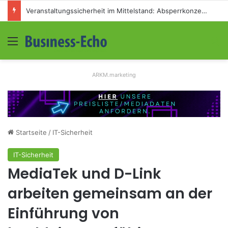
Veranstaltungssicherheit im Mittelstand: Absperrkonzepte für temporäre Außengelände
Menü
S
ARKM.marketing
Startseite
/
IT-Sicherheit
IT-Sicherheit
MediaTek und D-Link
arbeiten gemeinsam an der
Einführung von