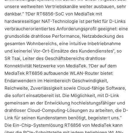
unsere weltweiten Vertriebskanäle weiter ausbauen, sehr
dankbar.“ ?Der RT6856-SoC von MediaTek mit
hardwareseitiger NAT-Technologie ist perfekt für D-Links
verbraucherorientiertes Anforderungsprofil geeignet: eine
grundsolide drahtlose Performance, Netzabdeckung des
gesamten Wohnbereichs, eine intuitive Inbetriebnahme
und keinerlei Vor-Ort-Einsätze des Kundendienstes“, so
SR Tsai, Leiter des Geschäftsbereichs drahtlose
Konnektivität Netzwerke von MediaTek. ?Der auf dem
MediaTek RT6856 aufbauende WLAN-Router bietet
Endanwendern im Heimbereich Geschwindigkeit,
Reichweite, Zuverlässigkeit sowie Cloud-fähige Software,
die sofort einsatzbereit ist. Die Möglichkeit, mit D-Link
gemeinsam an der Entwicklung hochleistungsfähiger und
drahtloser Cloud-Computing-Lösungen zu arbeiten, die D-
Link für seinen Kundenstamm benötigt, begeistert uns.“
Die Ein-Chip-Systemlösung RT6856 von MediaTek kann
über die PCIe-Schnittstelle mit jedem beliebigen WLAN-