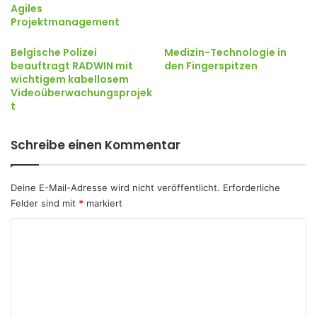
Agiles
Projektmanagement
Belgische Polizei
Medizin-Technologie in
beauftragt RADWIN mit
den Fingerspitzen
wichtigem kabellosem
Videoüberwachungsprojek
t
Schreibe einen Kommentar
Deine E-Mail-Adresse wird nicht veröffentlicht.
Erforderliche
Felder sind mit
*
markiert
K
o
m
m
e