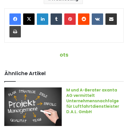
LinkedIn
Tumblr
Pinterest
Reddit
VKontakte
Teile per E-Mail
Drucken
ots
Ähnliche Artikel
M und A-Berater axanta
AG vermittelt
Unternehmensnachfolge
für Luftfahrtdienstleister
D.A.L. GmbH