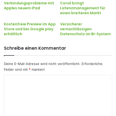
Verbindungsprobleme mit
Corvil bringt
Apples neuem iPad
Latenzmanagement für
einen breiteren Markt
Kostenfreie Preview im App
Versicherer
Store und bei Google play
vernachlässigen
erhältlich
Datenschutz im BI-System
Schreibe einen Kommentar
Deine E-Mail-Adresse wird nicht veröffentlicht.
Erforderliche
Felder sind mit
*
markiert
K
o
m
m
e