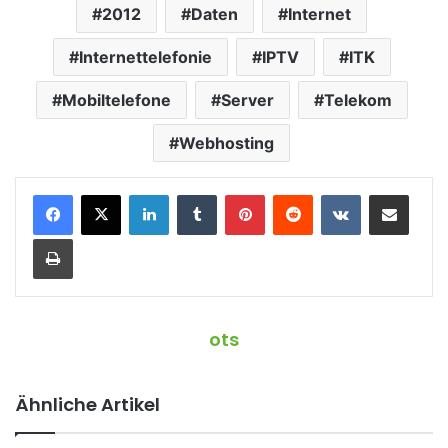
2012
Daten
Internet
Internettelefonie
IPTV
ITK
Mobiltelefone
Server
Telekom
Webhosting
LinkedIn
Tumblr
Pinterest
Reddit
VKontakte
Teile per E-Mail
Drucken
ots
Ähnliche Artikel