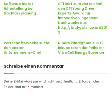
Software bietet
CTI lobt zum vierten Mal
Hilfestellung bei
den CTI Young Drive
Nachlassplanung
Experts Award für
innovativen Ingenieur-
Nachwuchs aus
http://bit.ly/cti_award201
2
WirtschaftsWoche sucht
NuAire kündigt neue CO2-
den besten
Inkubatoren der Reihe In-
Unternehmens-Chef
VitroCell Energy Saver an
Schreibe einen Kommentar
Deine E-Mail-Adresse wird nicht veröffentlicht.
Erforderliche
Felder sind mit
*
markiert
K
o
m