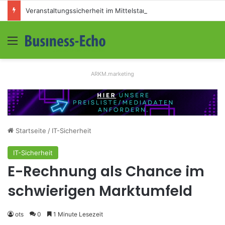
Veranstaltungssicherheit im Mittelstand: Absperrkonzepte für temporäre Außengelände
Menü
S
ARKM.marketing
Startseite
/
IT-Sicherheit
IT-Sicherheit
E-Rechnung als Chance im
schwierigen Marktumfeld
ots
0
1 Minute Lesezeit