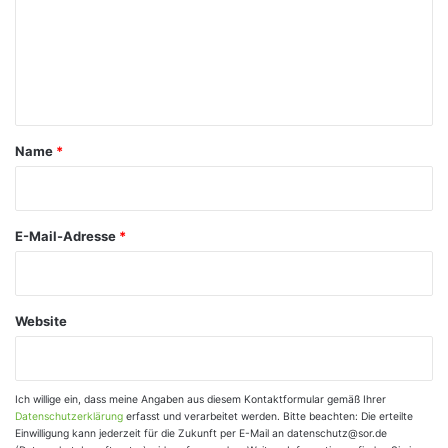
m
e
n
t
a
Name
*
r
*
E-Mail-Adresse
*
Website
Ich willige ein, dass meine Angaben aus diesem Kontaktformular gemäß Ihrer
Datenschutzerklärung
erfasst und verarbeitet werden. Bitte beachten: Die erteilte
Einwilligung kann jederzeit für die Zukunft per E-Mail an datenschutz@sor.de