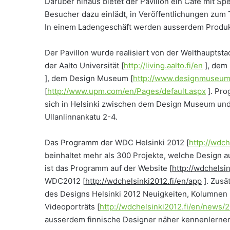
Darüber hinaus bietet der Pavillon ein Café mit S
Besucher dazu einlädt, in Veröffentlichungen zum
In einem Ladengeschäft werden ausserdem Produk
Der Pavillon wurde realisiert von der Welthauptsta
der Aalto Universität [
http://living.aalto.fi/en
], dem 
], dem Design Museum [
http://www.designmuseum.
[
http://www.upm.com/en/Pages/default.aspx
]. Pro
sich in Helsinki zwischen dem Design Museum und 
Ullanlinnankatu 2-4.
Das Programm der WDC Helsinki 2012 [
http://wdc
beinhaltet mehr als 300 Projekte, welche Design 
ist das Programm auf der Website [
http://wdchelsi
WDC2012 [
http://wdchelsinki2012.fi/en/app
]. Zusä
des Designs Helsinki 2012 Neuigkeiten, Kolumnen u
Videoporträts [
http://wdchelsinki2012.fi/en/news/
ausserdem finnische Designer näher kennenlerne