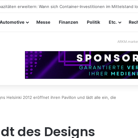
ltungssicherheit im Mittelstand: Absperrkonzepte für temporäre Auße
Automotive
Messe
Finanzen
Politik
Etc.
Rech
ARKM.marke
s Helsinki 2012 eröffnet ihren Pavillon und lädt alle ein, die
dt des Designs