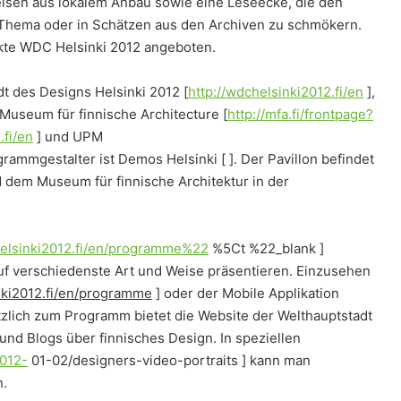
peisen aus lokalem Anbau sowie eine Leseecke, die den
 Thema oder in Schätzen aus den Archiven zu schmökern.
te WDC Helsinki 2012 angeboten.
dt des Designs Helsinki 2012 [
http://wdchelsinki2012.fi/en
],
Museum für finnische Architecture [
http://mfa.fi/frontpage?
fi/en
] und UPM
grammgestalter ist Demos Helsinki [
]. Der Pavillon befindet
dem Museum für finnische Architektur in der
helsinki2012.fi/en/programme%22
%5Ct %22_blank ]
auf verschiedenste Art und Weise präsentieren. Einzusehen
nki2012.fi/en/programme
] oder der Mobile Applikation
tzlich zum Programm bietet die Website der Welthauptstadt
nd Blogs über finnisches Design. In speziellen
2012-
01-02/designers-video-portraits ] kann man
n.