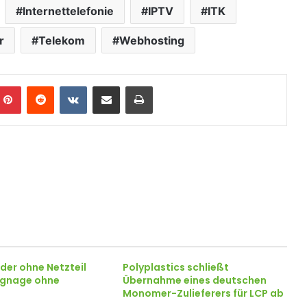
Internettelefonie
IPTV
ITK
r
Telekom
Webhosting
Pinterest
Reddit
VKontakte
Teile per E-Mail
Drucken
der ohne Netzteil
Polyplastics schließt
Signage ohne
Übernahme eines deutschen
Monomer-Zulieferers für LCP ab