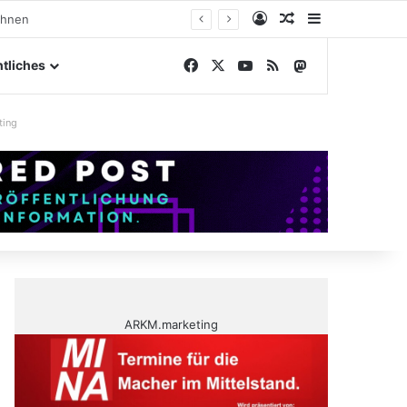
Anmelden
Zufälliger Artike
Sidebar
ngelände
Facebook
X
YouTube
RSS
Mastodon
tliches
ting
ARKM.marketing