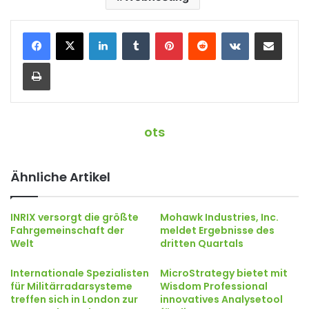
LinkedIn
Tumblr
Pinterest
Reddit
VKontakte
Teile per E-Mail
Drucken
ots
Ähnliche Artikel
INRIX versorgt die größte
Mohawk Industries, Inc.
Fahrgemeinschaft der
meldet Ergebnisse des
Welt
dritten Quartals
Internationale Spezialisten
MicroStrategy bietet mit
für Militärradarsysteme
Wisdom Professional
treffen sich in London zur
innovatives Analysetool