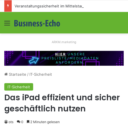
Veranstaltungssicherheit im Mittelstand: Absperrkonzepte für temporäre Außengelände
Menü
S
ARKM.marketing
Startseite
/
IT-Sicherheit
IT-Sicherheit
Das iPad effizient und sicher
geschäftlich nutzen
ots
0
2 Minuten gelesen