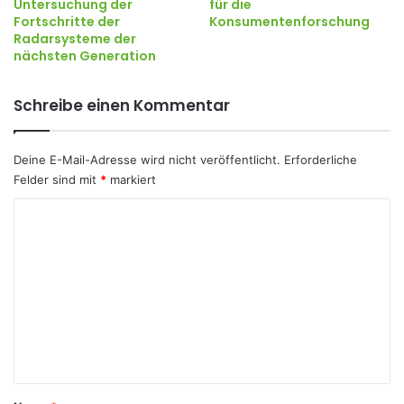
Untersuchung der
für die
Fortschritte der
Konsumentenforschung
Radarsysteme der
nächsten Generation
Schreibe einen Kommentar
Deine E-Mail-Adresse wird nicht veröffentlicht.
Erforderliche
Felder sind mit
*
markiert
K
o
m
m
e
n
t
a