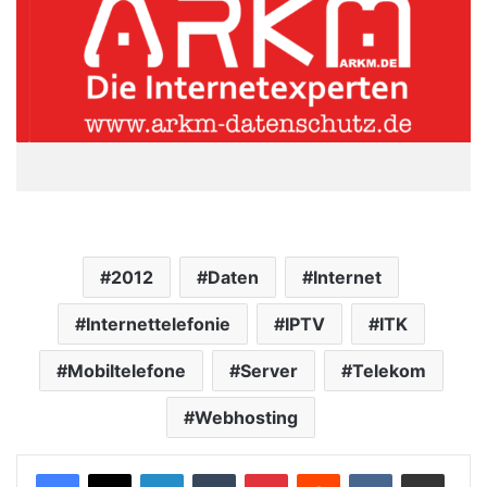
2012
Daten
Internet
Internettelefonie
IPTV
ITK
Mobiltelefone
Server
Telekom
Webhosting
LinkedIn
Tumblr
Pinterest
Reddit
VKontakte
Teile per E-Mail