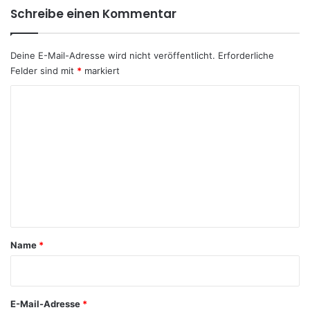
Schreibe einen Kommentar
Deine E-Mail-Adresse wird nicht veröffentlicht.
Erforderliche
Felder sind mit
*
markiert
K
o
m
m
e
n
t
a
Name
*
r
*
E-Mail-Adresse
*