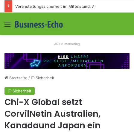
Veranstaltungssicherheit im Mittelstand: Absperrkonzepte für temporäre Außengelände
Menü
S
ARKM.marketing
Startseite
/
IT-Sicherheit
IT-Sicherheit
Chi-X Global setzt
CorvilNetin Australien,
Kanadaund Japan ein