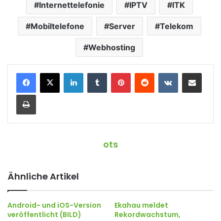
Internettelefonie
IPTV
ITK
Mobiltelefone
Server
Telekom
Webhosting
LinkedIn
Tumblr
Pinterest
Reddit
VKontakte
Teile per E-Mail
Drucken
ots
Ähnliche Artikel
Android- und iOS-Version
Ekahau meldet
veröffentlicht (BILD)
Rekordwachstum,