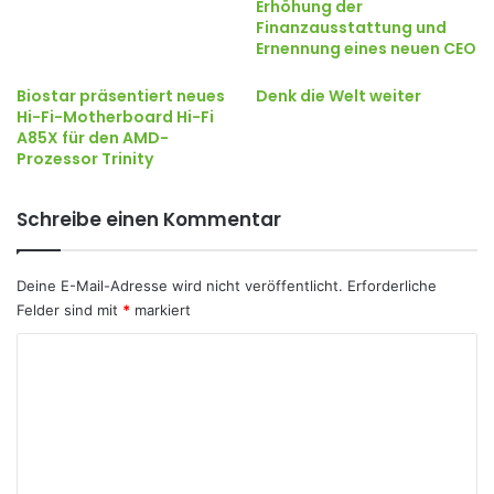
Erhöhung der
Finanzausstattung und
Ernennung eines neuen CEO
Biostar präsentiert neues
Denk die Welt weiter
Hi-Fi-Motherboard Hi-Fi
A85X für den AMD-
Prozessor Trinity
Schreibe einen Kommentar
Deine E-Mail-Adresse wird nicht veröffentlicht.
Erforderliche
Felder sind mit
*
markiert
K
o
m
m
e