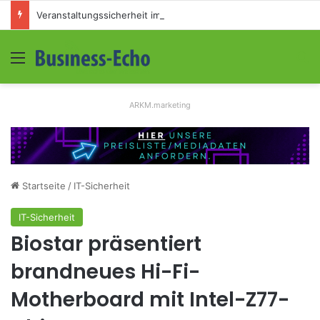
Veranstaltungssicherheit im Mittelstand: Absperrkonzepte für temporäre Außengelände
Menü
S
ARKM.marketing
Startseite
/
IT-Sicherheit
IT-Sicherheit
Biostar präsentiert
brandneues Hi-Fi-
Motherboard mit Intel-Z77-