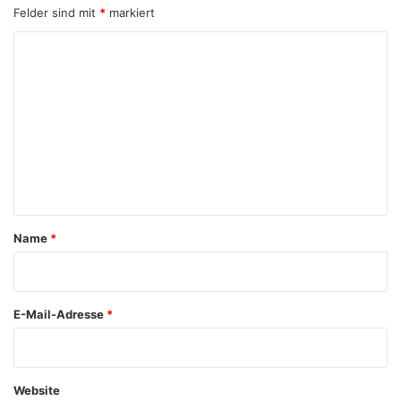
Felder sind mit
*
markiert
K
o
m
m
e
n
t
a
Name
*
r
*
E-Mail-Adresse
*
Website