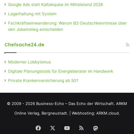
Google Ads statt Kaltakquise im Mittelstand 2026
Lagerhaltung mit System
Fachkräfteeinwanderung: Warum B2-Deutschkenntnisse über
den Jobeinstieg entscheiden
Chefsache24.de
Moderner Lobbyismus
Digitale Planungstools für Energieberater im Handwerk
Private Krankenversicherung ab 50?
© 2009 - 2026 Business-Echo – Das Echo der Wirtschaft.
ARKM
Online Verlag, Bergneustadt.
|
Webhosting: ARKM.cloud.
Facebook
X
YouTube
RSS
Mastodon