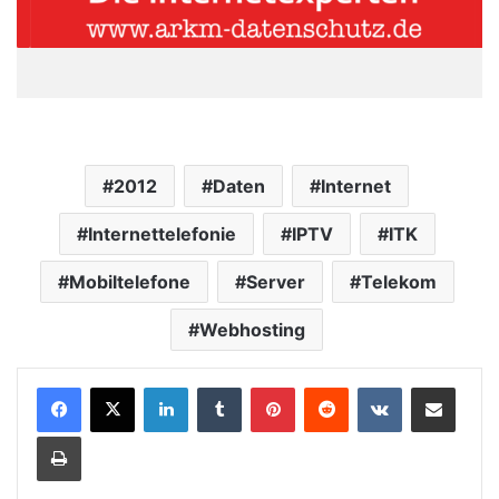
2012
Daten
Internet
Internettelefonie
IPTV
ITK
Mobiltelefone
Server
Telekom
Webhosting
LinkedIn
Tumblr
Pinterest
Reddit
VKontakte
Teile per E-Mail
Drucken