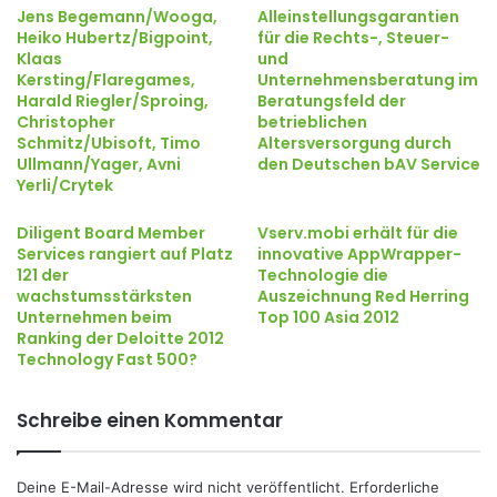
Jens Begemann/Wooga,
Alleinstellungsgarantien
Heiko Hubertz/Bigpoint,
für die Rechts-, Steuer-
Klaas
und
Kersting/Flaregames,
Unternehmensberatung im
Harald Riegler/Sproing,
Beratungsfeld der
Christopher
betrieblichen
Schmitz/Ubisoft, Timo
Altersversorgung durch
Ullmann/Yager, Avni
den Deutschen bAV Service
Yerli/Crytek
Diligent Board Member
Vserv.mobi erhält für die
Services rangiert auf Platz
innovative AppWrapper-
121 der
Technologie die
wachstumsstärksten
Auszeichnung Red Herring
Unternehmen beim
Top 100 Asia 2012
Ranking der Deloitte 2012
Technology Fast 500?
Schreibe einen Kommentar
Deine E-Mail-Adresse wird nicht veröffentlicht.
Erforderliche