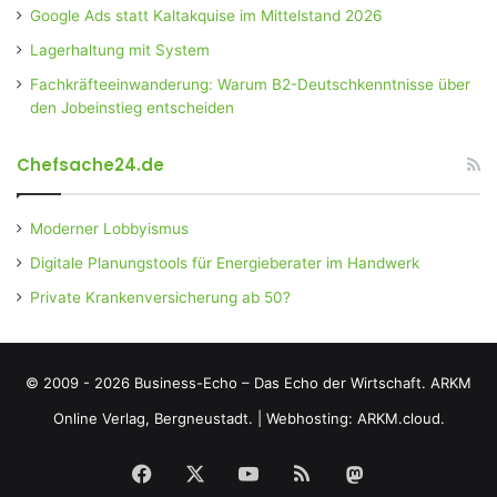
Google Ads statt Kaltakquise im Mittelstand 2026
Lagerhaltung mit System
Fachkräfteeinwanderung: Warum B2-Deutschkenntnisse über
den Jobeinstieg entscheiden
Chefsache24.de
Moderner Lobbyismus
Digitale Planungstools für Energieberater im Handwerk
Private Krankenversicherung ab 50?
© 2009 - 2026 Business-Echo – Das Echo der Wirtschaft.
ARKM
Online Verlag, Bergneustadt.
|
Webhosting: ARKM.cloud.
Facebook
X
YouTube
RSS
Mastodon