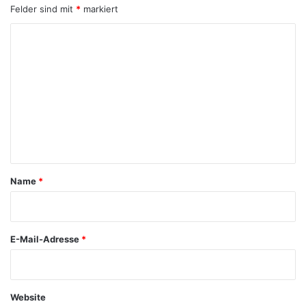
Felder sind mit
*
markiert
K
o
m
m
e
n
t
a
Name
*
r
*
E-Mail-Adresse
*
Website