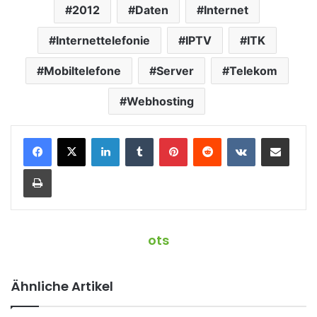
2012
Daten
Internet
Internettelefonie
IPTV
ITK
Mobiltelefone
Server
Telekom
Webhosting
LinkedIn
Tumblr
Pinterest
Reddit
VKontakte
Teile per E-Mail
Drucken
ots
Ähnliche Artikel