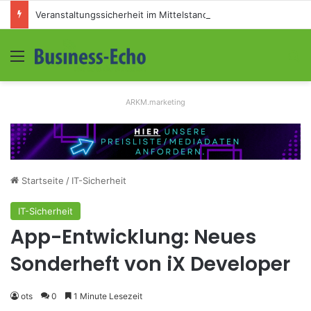
Veranstaltungssicherheit im Mittelstand: Absperrkonzepte für temporäre Außengelände
Menü
S
ARKM.marketing
Startseite
/
IT-Sicherheit
IT-Sicherheit
App-Entwicklung: Neues
Sonderheft von iX Developer
ots
0
1 Minute Lesezeit