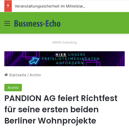
Veranstaltungssicherheit im Mittelstand: Absperrkonzepte für temporäre Außengelände
Menü
S
ARKM.marketing
Startseite
/
Archiv
Archiv
PANDION AG feiert Richtfest
für seine ersten beiden
Berliner Wohnprojekte