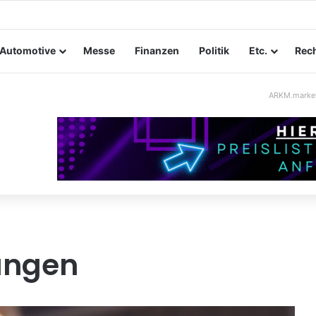
ltungssicherheit im Mittelstand: Absperrkonzepte für temporäre Auße
Automotive
Messe
Finanzen
Politik
Etc.
Rech
ARKM.marke
ungen