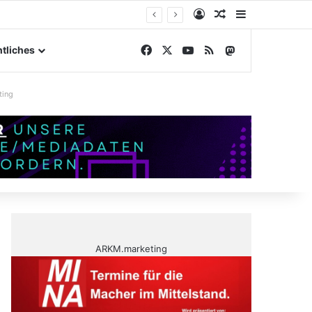
Anmelden
Zufälliger Artike
Sidebar
ngelände
Facebook
X
YouTube
RSS
Mastodon
tliches
ting
ARKM.marketing