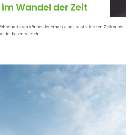
im Wandel der Zeit
ohnquartieren können innerhalb eines relativ kurzen Zeitraums
er in diesen Vierteln…