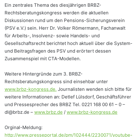
Ein zentrales Thema des diesjährigen BRBZ-
Rechtsberatungskongress werden die aktuellen
Diskussionen rund um den Pensions-Sicherungsverein
(PSV e.V.) sein. Herr Dr. Volker Römermann, Fachanwalt
für Arbeits-, Insolvenz- sowie Handels- und
Gesellschaftsrecht berichtet hoch aktuell über die System-
und Beitragsfragen des PSV und erörtert dessen
Zusammenspiel mit CTA-Modellen.
Weitere Hintergründe zum 3. BRBZ-
Rechtsberatungskongress sind einsehbar unter
www.brbz-kongress.de.
Journalisten wenden sich bitte für
weitere Informationen an: Detlef Lülsdorf, Geschäftsführer
und Pressesprecher des BRBZ Tel. 0221 168 00 61 – 0 –
dl@brbz.de –
www.brbz.de
/
www.brbz-kongress.de
Orginal-Meldung:
http://www.presseportal.de/pm/102444/2230071/youtube-