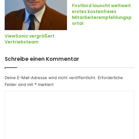
Firstbird launcht weltweit
erstes kostenfreies
Mitarbeiterempfehlungsp
ortal
ViewSonic vergrößert
Vertriebsteam
Schreibe einen Kommentar
Deine E-Mail-Adresse wird nicht veröffentlicht.
Erforderliche
Felder sind mit
*
markiert
K
o
m
m
e