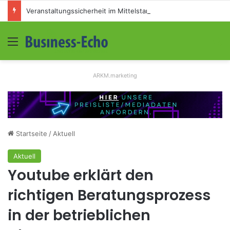
Veranstaltungssicherheit im Mittelstand: Absperrkonzepte für temporäre Außengelände
Menü
S
ARKM.marketing
Startseite
/
Aktuell
Aktuell
Youtube erklärt den
richtigen Beratungsprozess
in der betrieblichen