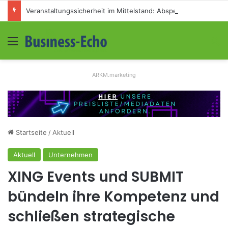
Veranstaltungssicherheit im Mittelstand: Absperrkonzepte für temporäre Außengelände
Menü
S
ARKM.marketing
Startseite
/
Aktuell
Aktuell
Unternehmen
XING Events und SUBMIT
bündeln ihre Kompetenz und
schließen strategische