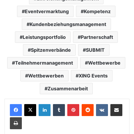
Eventvermarktung
Kompetenz
Kundenbeziehungsmanagement
Leistungsportfolio
Partnerschaft
Spitzenverbände
SUBMIT
Teilnehmermanagement
Wettbewerbe
Wettbewerben
XING Events
Zusammenarbeit
LinkedIn
Tumblr
Pinterest
Reddit
VKontakte
Teile per E-Mail
Drucken