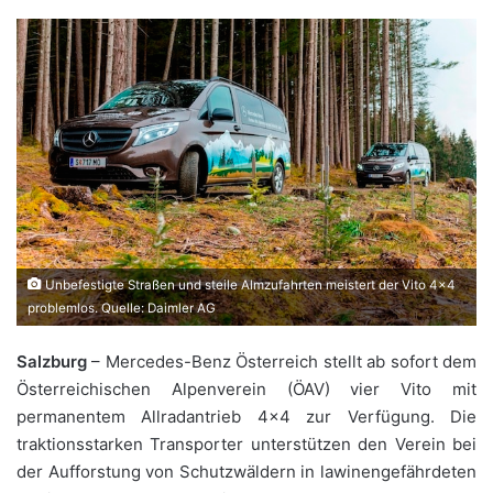
Unbefestigte Straßen und steile Almzufahrten meistert der Vito 4x4
problemlos. Quelle: Daimler AG
Salzburg
– Mercedes-Benz Österreich stellt ab sofort dem
Österreichischen Alpenverein (ÖAV) vier Vito mit
permanentem Allradantrieb 4×4 zur Verfügung. Die
traktionsstarken Transporter unterstützen den Verein bei
der Aufforstung von Schutzwäldern in lawinengefährdeten