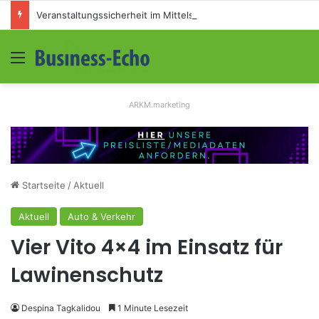
Veranstaltungssicherheit im Mittelstand: Absperrkonzepte für temporäre Außengelände
Menü
S
ARKM.marketing
Startseite
/
Aktuell
Aktuell
Auto & Verkehr
Vier Vito 4×4 im Einsatz für
Lawinenschutz
Despina Tagkalidou
1 Minute Lesezeit