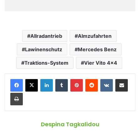
Allradantrieb
Almzufahrten
Lawinenschutz
Mercedes Benz
Traktions-System
Vier Vito 4x4
LinkedIn
Tumblr
Pinterest
Reddit
VKontakte
Teile per E-Mail
Drucken
Despina Tagkalidou