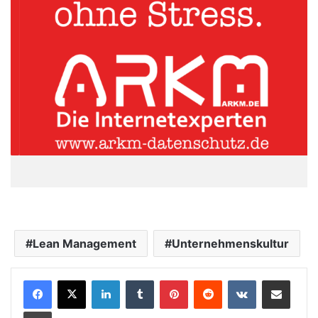
Lean Management
Unternehmenskultur
LinkedIn
Tumblr
Pinterest
Reddit
VKontakte
Teile per E-Mail
Drucken