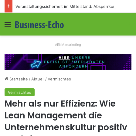
Veranstaltungssicherheit im Mittelstand: Absperrkonzepte für temporäre Außengelände
Menü
S
ARKM.marketing
Startseite
/
Aktuell
/
Vermischtes
Vermischtes
Mehr als nur Effizienz: Wie
Lean Management die
Unternehmenskultur positiv