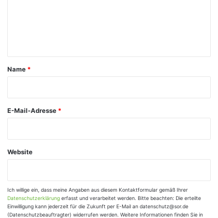
m
e
n
t
a
Name
*
r
*
E-Mail-Adresse
*
Website
Ich willige ein, dass meine Angaben aus diesem Kontaktformular gemäß Ihrer
Datenschutzerklärung
erfasst und verarbeitet werden. Bitte beachten: Die erteilte
Einwilligung kann jederzeit für die Zukunft per E-Mail an datenschutz@sor.de
(Datenschutzbeauftragter) widerrufen werden. Weitere Informationen finden Sie in