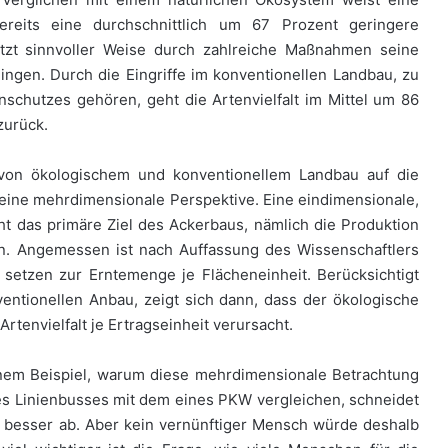
bereits eine durchschnittlich um 67 Prozent geringere
ützt sinnvoller Weise durch zahlreiche Maßnahmen seine
ingen. Durch die Eingriffe im konventionellen Landbau, zu
hutzes gehören, geht die Artenvielfalt im Mittel um 86
zurück.
 von ökologischem und konventionellem Landbau auf die
 eine mehrdimensionale Perspektive. Eine eindimensionale,
t das primäre Ziel des Ackerbaus, nämlich die Produktion
n. Angemessen ist nach Auffassung des Wissenschaftlers
u setzen zur Erntemenge je Flächeneinheit. Berücksichtigt
entionellen Anbau, zeigt sich dann, dass der ökologische
tenvielfalt je Ertragseinheit verursacht.
nem Beispiel, warum diese mehrdimensionale Betrachtung
nes Linienbusses mit dem eines PKW vergleichen, schneidet
 besser ab. Aber kein vernünftiger Mensch würde deshalb