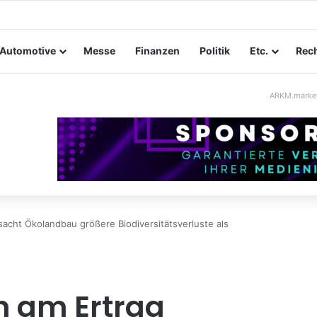
taltungssicherheit im Mittelstand: Absperrkonzepte für temporäre Au
Automotive
Messe
Finanzen
Politik
Etc.
Rech
ARKM.marke
acht Ökolandbau größere Biodiversitätsverluste als
n am Ertrag