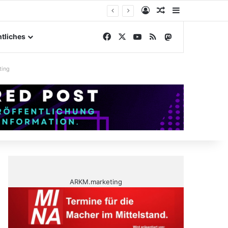
Anmelden
Zufälliger Artike
Sidebar
ßengelände
Facebook
X
YouTube
RSS
Mastodon
tliches
ting
ARKM.marketing