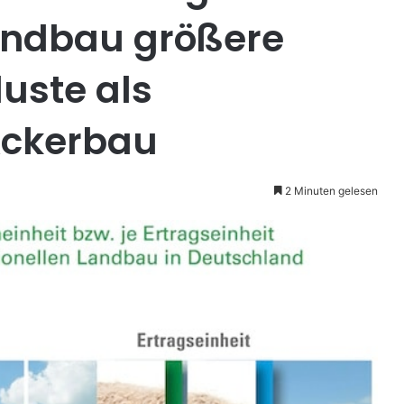
andbau größere
luste als
Ackerbau
2 Minuten gelesen