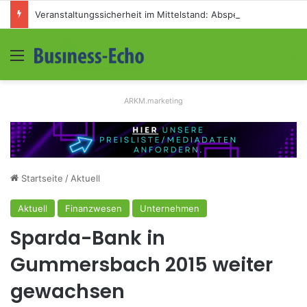
Veranstaltungssicherheit im Mittelstand: Absperrkonzepte für temporäre Außengelände
Menü
S
ARKM.marketing
Startseite
/
Aktuell
Aktuell
Finanzwesen
Unternehmen
Sparda-Bank in
Gummersbach 2015 weiter
gewachsen