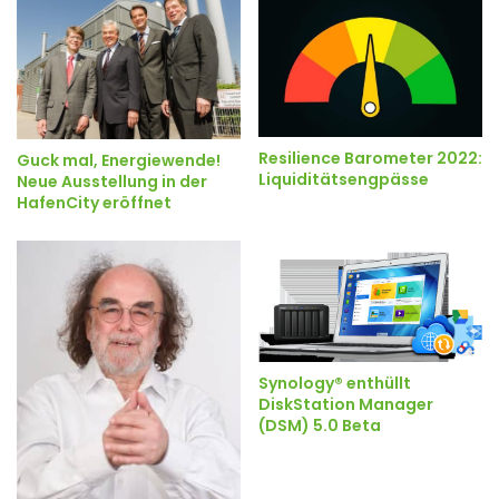
Resilience Barometer 2022:
Guck mal, Energiewende!
Liquiditätsengpässe
Neue Ausstellung in der
HafenCity eröffnet
Synology® enthüllt
DiskStation Manager
(DSM) 5.0 Beta