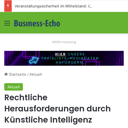
Veranstaltungssicherheit im Mittelstand: Absperrkonzepte für temporäre Außengelände
Menü
S
ARKM.marketing
Startseite
/
Aktuell
Aktuell
Rechtliche
Herausforderungen durch
Künstliche Intelligenz