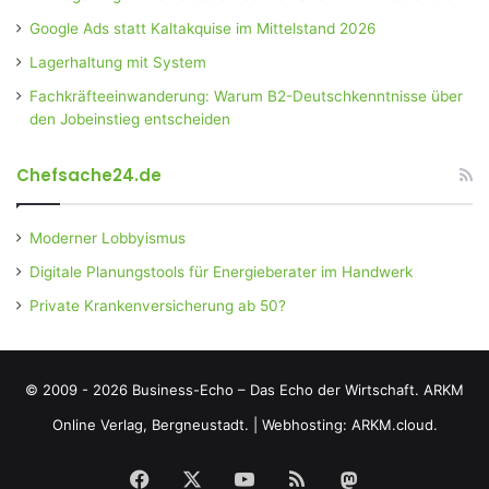
Google Ads statt Kaltakquise im Mittelstand 2026
Lagerhaltung mit System
Fachkräfteeinwanderung: Warum B2-Deutschkenntnisse über
den Jobeinstieg entscheiden
Chefsache24.de
Moderner Lobbyismus
Digitale Planungstools für Energieberater im Handwerk
Private Krankenversicherung ab 50?
© 2009 - 2026 Business-Echo – Das Echo der Wirtschaft.
ARKM
Online Verlag, Bergneustadt.
|
Webhosting: ARKM.cloud.
Facebook
X
YouTube
RSS
Mastodon