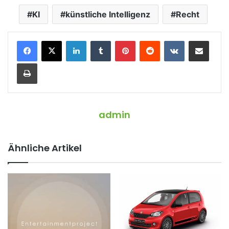
KI
künstliche Intelligenz
Recht
LinkedIn
Tumblr
Pinterest
Reddit
VKontakte
Teile per E-Mail
Drucken
admin
Ähnliche Artikel