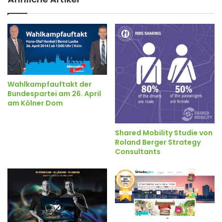
Wahlkampfauftakt der
Bundespartei am 26. April
am Kölner Dom
Shared Mobility Studie von
Roland Berger Strategy
Consultants