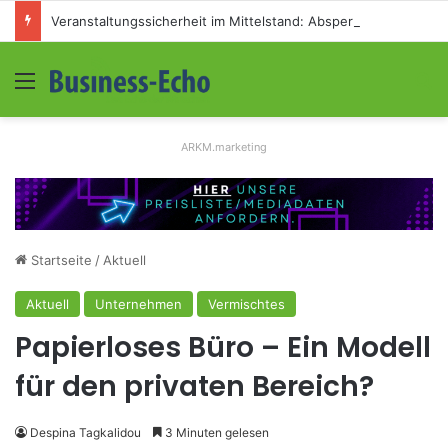
Veranstaltungssicherheit im Mittelstand: Absperrkonzepte für temporäre Außengelände
Menü
S
ARKM.marketing
Startseite
/
Aktuell
Aktuell
Unternehmen
Vermischtes
Papierloses Büro – Ein Modell
für den privaten Bereich?
Despina Tagkalidou
3 Minuten gelesen