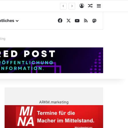
Anmelden
Zufälliger Artike
Sidebar
elände
Facebook
X
YouTube
RSS
Mastodon
tliches
ting
ARKM.marketing