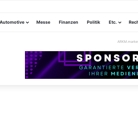
ungssicherheit im Mittelstand: Absperrkonzepte für temporäre Außeng
Automotive
Messe
Finanzen
Politik
Etc.
Rech
ARKM.marke