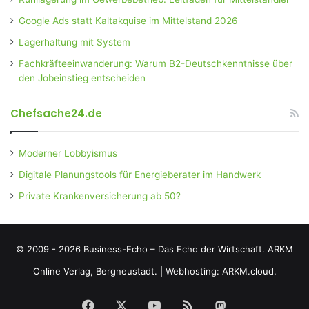
Google Ads statt Kaltakquise im Mittelstand 2026
Lagerhaltung mit System
Fachkräfteeinwanderung: Warum B2-Deutschkenntnisse über
den Jobeinstieg entscheiden
Chefsache24.de
Moderner Lobbyismus
Digitale Planungstools für Energieberater im Handwerk
Private Krankenversicherung ab 50?
© 2009 - 2026 Business-Echo – Das Echo der Wirtschaft.
ARKM
Online Verlag, Bergneustadt.
|
Webhosting: ARKM.cloud.
Facebook
X
YouTube
RSS
Mastodon