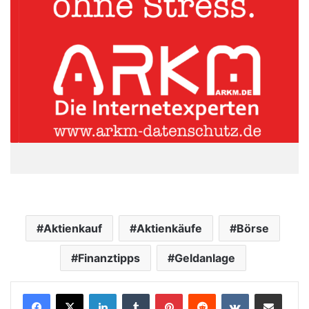
Aktienkauf
Aktienkäufe
Börse
Finanztipps
Geldanlage
LinkedIn
Tumblr
Pinterest
Reddit
VKontakte
Teile per E-Mail