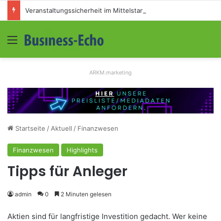
Veranstaltungssicherheit im Mittelstand: Absperrkonzepte für temporäre Außengelände
Menü
S
ARKM.marketing
Startseite
/
Aktuell
/
Finanzwesen
Finanzwesen
Highlights
Tipps für Anleger
admin
0
2 Minuten gelesen
Aktien sind für langfristige Investition gedacht. Wer keine