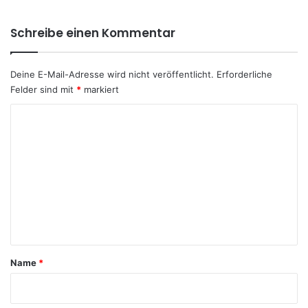
Schreibe einen Kommentar
Deine E-Mail-Adresse wird nicht veröffentlicht.
Erforderliche
Felder sind mit
*
markiert
K
o
m
m
e
n
t
a
Name
*
r
*