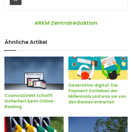
ARKM Zentralredaktion
Ähnliche Artikel
Generation digital: Die
Payment Vorlieben der
CosmosDirekt schafft
Millennials und was sie von
Sicherheit beim Online-
den Banken erwarten
Banking