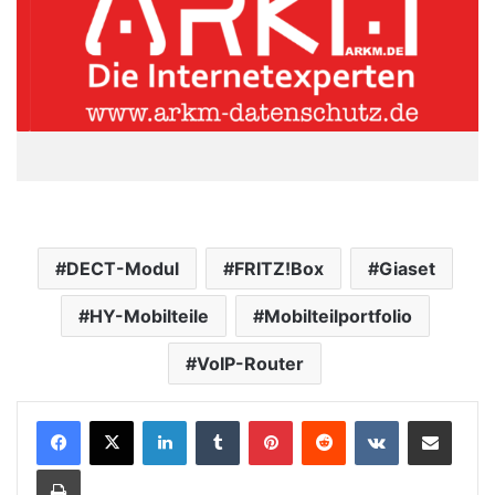
DECT-Modul
FRITZ!Box
Giaset
HY-Mobilteile
Mobilteilportfolio
VoIP-Router
LinkedIn
Tumblr
Pinterest
Reddit
VKontakte
Teile per E-Mail
Drucken