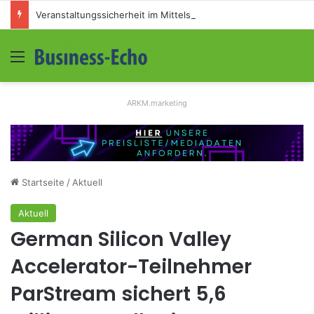
Veranstaltungssicherheit im Mittelstand: Absperrkonzepte für temporäre Außengelände
Menü
S
ARKM.marketing
Startseite
/
Aktuell
Aktuell
German Silicon Valley
Accelerator-Teilnehmer
ParStream sichert 5,6