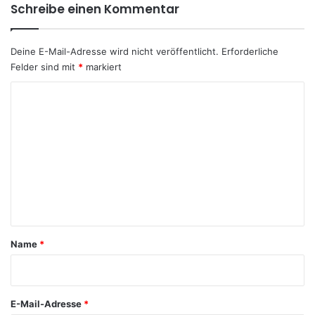
Schreibe einen Kommentar
Deine E-Mail-Adresse wird nicht veröffentlicht.
Erforderliche
Felder sind mit
*
markiert
K
o
m
m
e
n
t
a
Name
*
r
*
E-Mail-Adresse
*