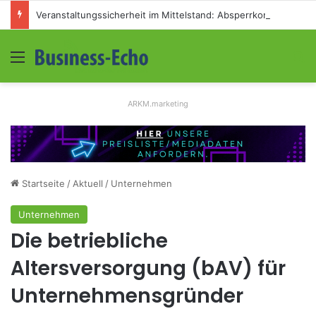
Veranstaltungssicherheit im Mittelstand: Absperrkonzepte für temporäre Außengelände
Menü
S
ARKM.marketing
Startseite
/
Aktuell
/
Unternehmen
Unternehmen
Die betriebliche
Altersversorgung (bAV) für
Unternehmensgründer