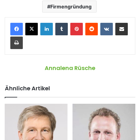
Firmengründung
LinkedIn
Tumblr
Pinterest
Reddit
VKontakte
Teile per E-Mail
Drucken
Annalena Rüsche
Ähnliche Artikel