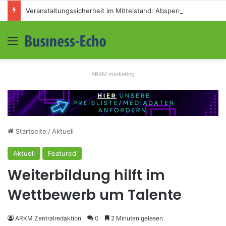
Veranstaltungssicherheit im Mittelstand: Absperrkonzepte für temporäre Außengelände
Menü
S
ARKM.marketing
Startseite
/
Aktuell
Aktuell
Featured
Weiterbildung hilft im
Wettbewerb um Talente
ARKM Zentralredaktion
0
2 Minuten gelesen