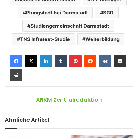
Pfungstadt bei Darmstadt
SGD
Studiengemeinschaft Darmstadt
TNS Infratest-Studie
Weiterbildung
LinkedIn
Tumblr
Pinterest
Reddit
VKontakte
Teile per E-Mail
Drucken
ARKM Zentralredaktion
Ähnliche Artikel