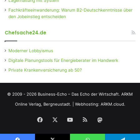
Lagerhaltung mit System
Fachkräfteeinwanderung: Warum B2-Deutschkenntnisse über
den Jobeinstieg entscheiden
Chefsache24.de
Moderner Lobbyismus
Digitale Planungstools für Energieberater im Handwerk
Private Krankenversicherung ab 50?
© 2009 - 2026 Business-Echo – Das Echo der Wirtschaft.
ARKM
Online Verlag, Bergneustadt.
|
Webhosting: ARKM.cloud.
Facebook
X
YouTube
RSS
Mastodon