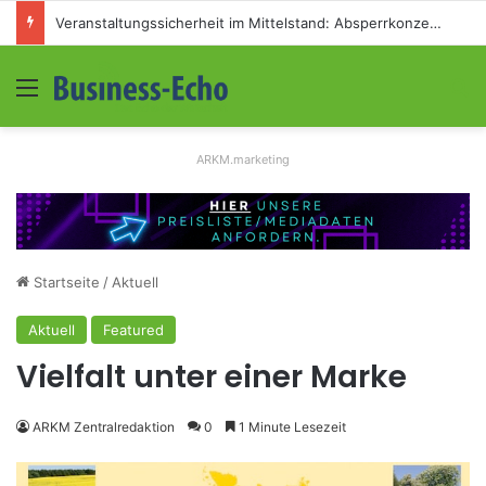
Veranstaltungssicherheit im Mittelstand: Absperrkonzepte für temporäre Außengelände
Menü
S
ARKM.marketing
Startseite
/
Aktuell
Aktuell
Featured
Vielfalt unter einer Marke
ARKM Zentralredaktion
0
1 Minute Lesezeit