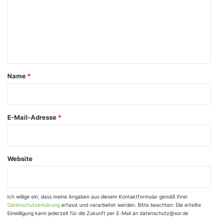
m
m
e
n
t
a
Name
*
r
*
E-Mail-Adresse
*
Website
Ich willige ein, dass meine Angaben aus diesem Kontaktformular gemäß Ihrer
Datenschutzerklärung
erfasst und verarbeitet werden. Bitte beachten: Die erteilte
Einwilligung kann jederzeit für die Zukunft per E-Mail an datenschutz@sor.de