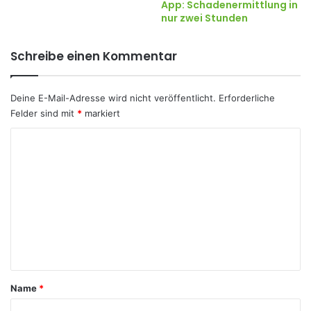
App: Schadenermittlung in
nur zwei Stunden
Schreibe einen Kommentar
Deine E-Mail-Adresse wird nicht veröffentlicht.
Erforderliche
Felder sind mit
*
markiert
K
o
m
m
e
n
t
a
Name
*
r