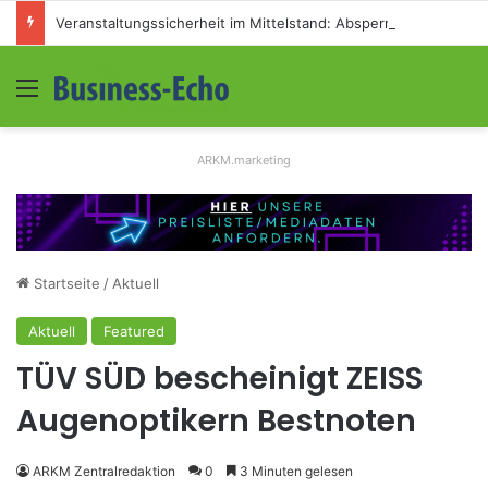
Veranstaltungssicherheit im Mittelstand: Absperrkonzepte für temporäre Außengelände
Menü
S
ARKM.marketing
Startseite
/
Aktuell
Aktuell
Featured
TÜV SÜD bescheinigt ZEISS
Augenoptikern Bestnoten
ARKM Zentralredaktion
0
3 Minuten gelesen