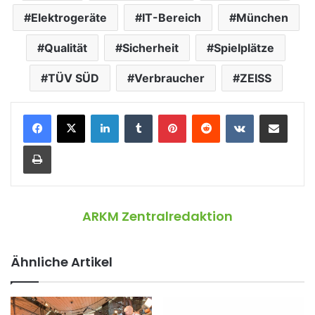
Elektrogeräte
IT-Bereich
München
Qualität
Sicherheit
Spielplätze
TÜV SÜD
Verbraucher
ZEISS
LinkedIn
Tumblr
Pinterest
Reddit
VKontakte
Teile per E-Mail
Drucken
ARKM Zentralredaktion
Ähnliche Artikel