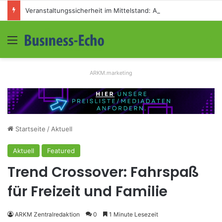
Veranstaltungssicherheit im Mittelstand: Absperrkonzepte für temporäre Außengelände
Menü
S
ARKM.marketing
Startseite
/
Aktuell
Aktuell
Featured
Trend Crossover: Fahrspaß
für Freizeit und Familie
ARKM Zentralredaktion
0
1 Minute Lesezeit