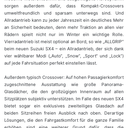
sorgen außerdem dafür, dass Kompakt-Crossovers
umweltfreundlich und sparsam unterwegs sind. Und
Allradantrieb kann zu jeder Jahreszeit ein deutliches Mehr
an Sicherheit bedeuten, denn mehr Traktion an allen vier
Rädern spielt nicht nur im Winter ein wichtige Rolle.
Vierradantrieb ist meist optional an Bord, so wie „ALLGRIP“
beim neuen Suzuki SX4 – ein Allradantrieb, der sich dank
vier wählbarer Modi („Auto“, „Snow“, „Sport“ und „Lock“)
auf jede Fahrsituation perfekt einstellen lässt.
Außerdem typisch Crossover: Auf hohen Passagierkomfort
zugeschnittene Ausstattung wie große Panorama-
Glasdächer, die den großzügigen Innenraum auf allen
Sitzplätzen subjektiv unterstützen. Im Falle des neuen SX4
bietet sogar ein exklusives zweiteiliges Glasdach auf
beiden Sitzreihen freien Ausblick nach oben. Derartige
Lösungen, die den Fahrgastkomfort für die ganze Familie
erhöhen, sind eine weiterer Grund dafür, dass die