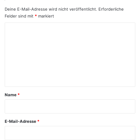
Deine E-Mail-Adresse wird nicht veröffentlicht.
Erforderliche
Felder sind mit
*
markiert
K
o
m
m
e
n
t
a
Name
*
r
*
E-Mail-Adresse
*