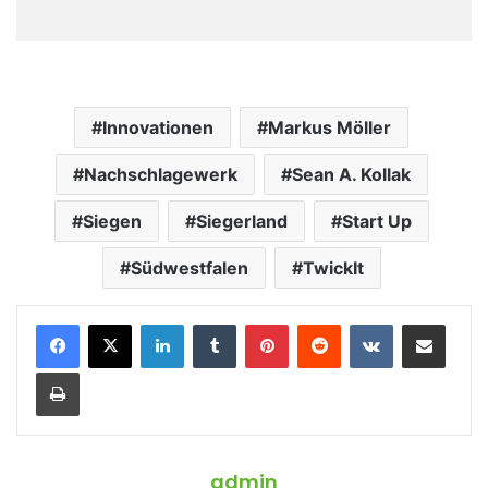
Innovationen
Markus Möller
Nachschlagewerk
Sean A. Kollak
Siegen
Siegerland
Start Up
Südwestfalen
TwickIt
LinkedIn
Tumblr
Pinterest
Reddit
VKontakte
Teile per E-Mail
Drucken
admin