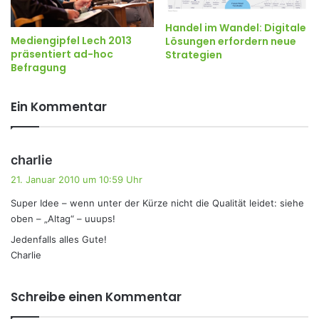
Handel im Wandel: Digitale
Mediengipfel Lech 2013
Lösungen erfordern neue
präsentiert ad-hoc
Strategien
Befragung
Ein Kommentar
s
charlie
a
21. Januar 2010 um 10:59 Uhr
g
Super Idee – wenn unter der Kürze nicht die Qualität leidet: siehe
t
oben – „Altag“ – uuups!
:
Jedenfalls alles Gute!
Charlie
Schreibe einen Kommentar