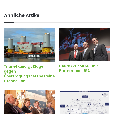
Ähnliche Artikel
HANNOVER MESSE mit
Trianel kündigt Klage
Partnerland USA
gegen
Übertragungsnetzbetreibe
r TenneT an