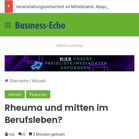
Veranstaltungssicherheit im Mittelstand: Absperrkonzepte für temporäre Außengelände
Menü
S
ARKM.marketing
Startseite
/
Aktuell
Aktuell
Featured
Rheuma und mitten im
Berufsleben?
ots
0
2 Minuten gelesen