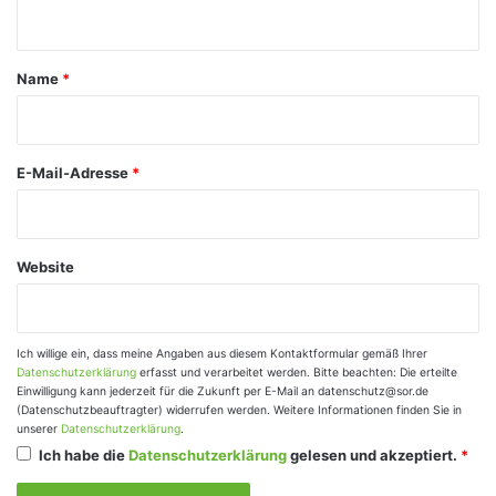
n
t
a
Name
*
r
*
E-Mail-Adresse
*
Website
Ich willige ein, dass meine Angaben aus diesem Kontaktformular gemäß Ihrer
Datenschutzerklärung
erfasst und verarbeitet werden. Bitte beachten: Die erteilte
Einwilligung kann jederzeit für die Zukunft per E-Mail an datenschutz@sor.de
(Datenschutzbeauftragter) widerrufen werden. Weitere Informationen finden Sie in
unserer
Datenschutzerklärung
.
Ich habe die
Datenschutzerklärung
gelesen und akzeptiert.
*