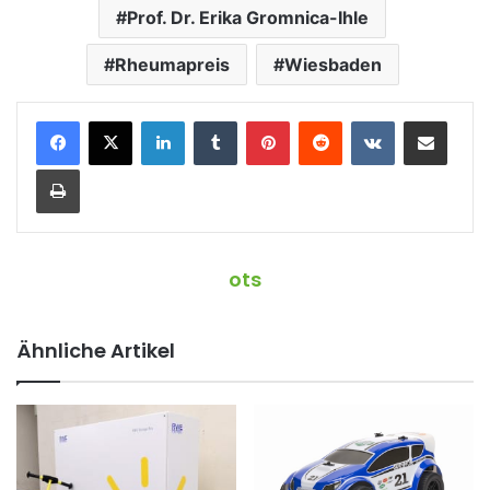
Prof. Dr. Erika Gromnica-Ihle
Rheumapreis
Wiesbaden
LinkedIn
Tumblr
Pinterest
Reddit
VKontakte
Teile per E-Mail
Drucken
ots
Ähnliche Artikel