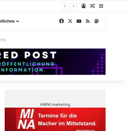
Anmelden
Zufälliger Artike
Sidebar
ßengelände
Facebook
X
YouTube
RSS
Mastodon
tliches
ting
ARKM.marketing