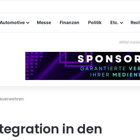
taltungssicherheit im Mittelstand: Absperrkonzepte für temporäre Au
Automotive
Messe
Finanzen
Politik
Etc.
Rech
ARKM.marke
 Feuerwehren
ntegration in den