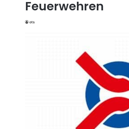
Feuerwehren
ots