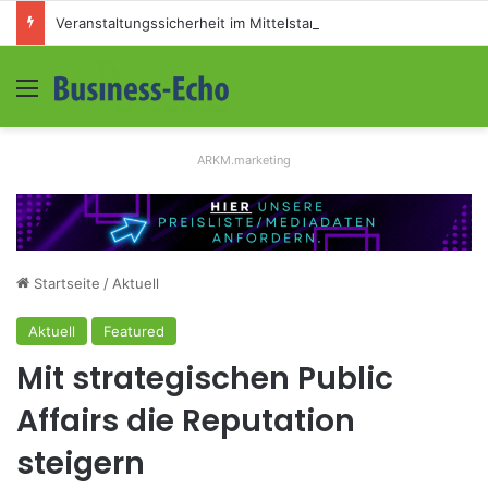
Veranstaltungssicherheit im Mittelstand: Absperrkonzepte für temporäre Außengelände
Menü
S
ARKM.marketing
Startseite
/
Aktuell
Aktuell
Featured
Mit strategischen Public
Affairs die Reputation
steigern