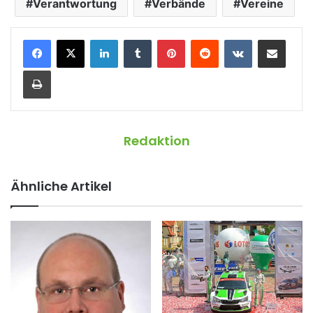
Verantwortung
Verbände
Vereine
LinkedIn
Tumblr
Pinterest
Reddit
VKontakte
Teile per E-Mail
Drucken
Redaktion
Ähnliche Artikel