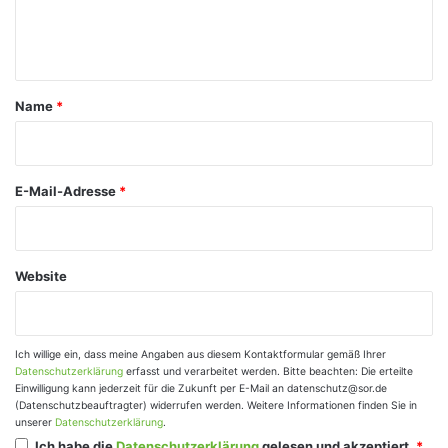
e
n
t
a
Name
*
r
*
E-Mail-Adresse
*
Website
Ich willige ein, dass meine Angaben aus diesem Kontaktformular gemäß Ihrer
Datenschutzerklärung
erfasst und verarbeitet werden. Bitte beachten: Die erteilte
Einwilligung kann jederzeit für die Zukunft per E-Mail an datenschutz@sor.de
(Datenschutzbeauftragter) widerrufen werden. Weitere Informationen finden Sie in
unserer
Datenschutzerklärung
.
Ich habe die
Datenschutzerklärung
gelesen und akzeptiert.
*