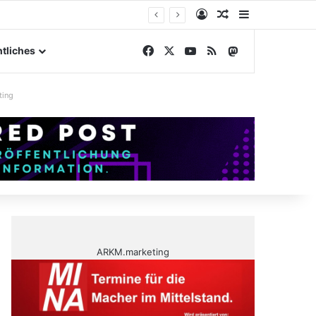
Anmelden
Zufälliger Artike
Sidebar
gelände
Facebook
X
YouTube
RSS
Mastodon
tliches
ting
ARKM.marketing