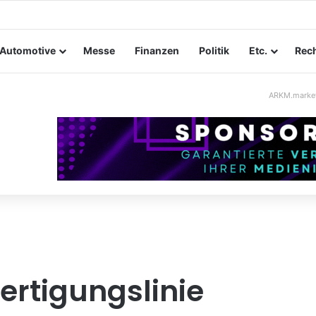
tungssicherheit im Mittelstand: Absperrkonzepte für temporäre Außen
Automotive
Messe
Finanzen
Politik
Etc.
Rech
ARKM.marke
ertigungslinie