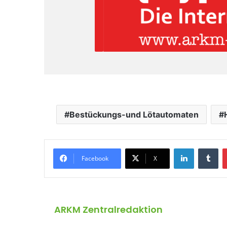
Bestückungs-und Lötautomaten
LinkedIn
Tumblr
Facebook
X
ARKM Zentralredaktion