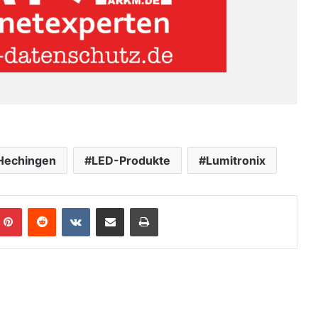
Hechingen
LED-Produkte
Lumitronix
Pinterest
Reddit
VKontakte
Teile per E-Mail
Drucken