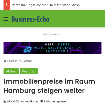
Veranstaltungssicherheit im Mittelstand: Absperrkonzepte für temporäre Außengelände
Menü
S
ARKM.marketing
Startseite
/
Aktuell
Aktuell
Featured
Immobilienpreise im Raum
Hamburg steigen weiter
ARKM Zentralredaktion
2 Minuten gelesen