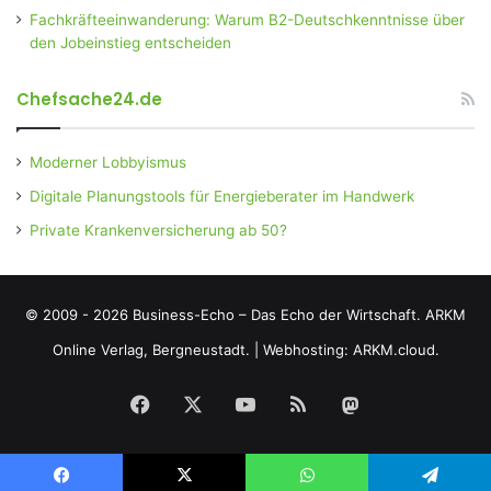
Fachkräfteeinwanderung: Warum B2-Deutschkenntnisse über
den Jobeinstieg entscheiden
Chefsache24.de
Moderner Lobbyismus
Digitale Planungstools für Energieberater im Handwerk
Private Krankenversicherung ab 50?
© 2009 - 2026 Business-Echo – Das Echo der Wirtschaft.
ARKM
Online Verlag, Bergneustadt.
|
Webhosting: ARKM.cloud.
Facebook
X
YouTube
RSS
Mastodon