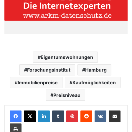
Eigentumswohnungen
Forschungsinstitut
Hamburg
Immobilienpreise
Kaufmöglichkeiten
Preisniveau
LinkedIn
Tumblr
Pinterest
Reddit
VKontakte
Teile per E-Mail
Drucken