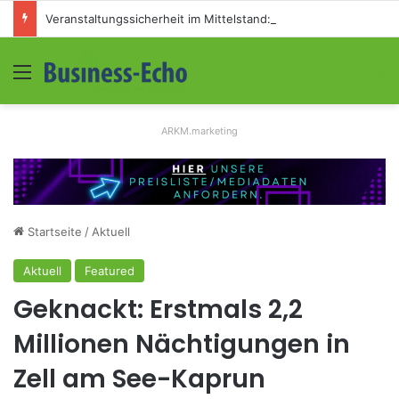
Veranstaltungssicherheit im Mittelstand: Absperrkonzepte für temporäre Außengelände
Menü
S
ARKM.marketing
Startseite
/
Aktuell
Aktuell
Featured
Geknackt: Erstmals 2,2
Millionen Nächtigungen in
Zell am See-Kaprun