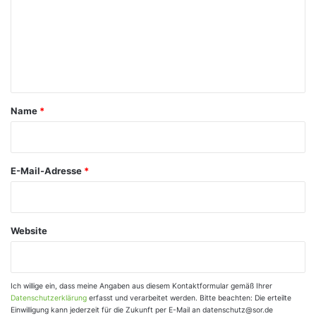
m
m
e
n
t
a
Name
*
r
*
E-Mail-Adresse
*
Website
Ich willige ein, dass meine Angaben aus diesem Kontaktformular gemäß Ihrer
Datenschutzerklärung
erfasst und verarbeitet werden. Bitte beachten: Die erteilte
Einwilligung kann jederzeit für die Zukunft per E-Mail an datenschutz@sor.de