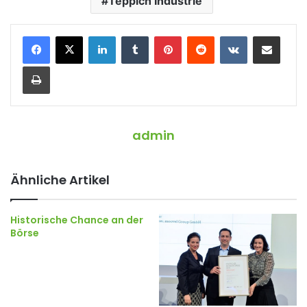
Teppich Industrie
LinkedIn
Tumblr
Pinterest
Reddit
VKontakte
Teile per E-Mail
Drucken
admin
Ähnliche Artikel
Historische Chance an der
Börse