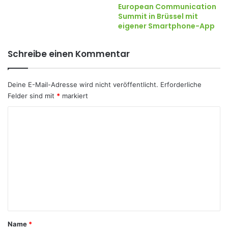
European Communication
Summit in Brüssel mit
eigener Smartphone-App
Schreibe einen Kommentar
Deine E-Mail-Adresse wird nicht veröffentlicht.
Erforderliche
Felder sind mit
*
markiert
K
o
m
m
e
n
t
a
Name
*