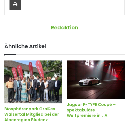
Redaktion
Ähnliche Artikel
Jaguar F-TYPE Coupé –
Biosphärenpark Großes
spektakuläre
Walsertal Mitglied bei der
Weltpremiere in L.A.
Alpenregion Bludenz