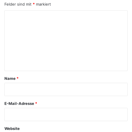
Felder sind mit
*
markiert
K
o
m
m
e
n
t
a
Name
*
r
*
E-Mail-Adresse
*
Website