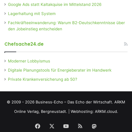
Google Ads statt Kaltakquise im Mittelstand 2026
Lagerhaltung mit System
Fachkräfteeinwanderung: Warum B2-Deutschkenntnisse über
den Jobeinstieg entscheiden
Chefsache24.de
Moderner Lobbyismus
Digitale Planungstools für Energieberater im Handwerk
Private Krankenversicherung ab 50?
© 2009 - 2026 Business-Echo – Das Echo der Wirtschaft.
ARKM
Online Verlag, Bergneustadt.
|
Webhosting: ARKM.cloud.
Facebook
X
YouTube
RSS
Mastodon