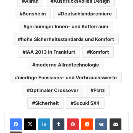
Allrad
Ausdrucksvolles Design
Bensheim
Deutschlandpremiere
geräumiger Innen- und Kofferraum
hohe Sicherheitsstandards und Komfort
IAA 2013 in Frankfurt
Komfort
moderne Allradtechnologie
niedrige Emissions- und Verbrauchswerte
Optimaler Crossover
Platz
Sicherheit
Suzuki SX4
LinkedIn
Tumblr
Pinterest
Reddit
VKontakte
Teile per E-Mail
Drucken