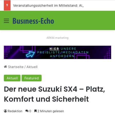
Veranstaltungssicherheit im Mittelstand: Absperrkonzepte für temporäre Außengelände
Menü
S
ARKM.marketing
Startseite
/
Aktuell
Aktuell
Featured
Der neue Suzuki SX4 – Platz,
Komfort und Sicherheit
Redaktion
0
2 Minuten gelesen