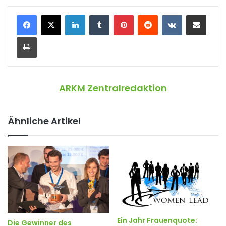
LinkedIn
Tumblr
Pinterest
Reddit
VKontakte
Teile per E-Mail
Drucken
ARKM Zentralredaktion
Ähnliche Artikel
Ein Jahr Frauenquote:
Die Gewinner des