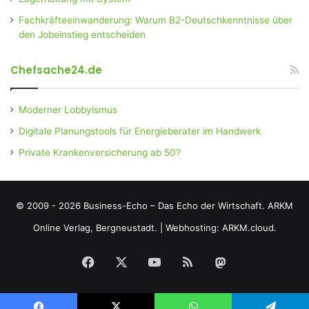
Fachkräfteeinwanderung: Warum B2-Deutschkenntnisse über
den Jobeinstieg entscheiden
Chefsache24.de
Moderner Lobbyismus
Digitale Planungstools für Energieberater im Handwerk
Private Krankenversicherung ab 50?
© 2009 - 2026 Business-Echo – Das Echo der Wirtschaft.
ARKM
Online Verlag, Bergneustadt.
|
Webhosting: ARKM.cloud.
Facebook
X
YouTube
RSS
Mastodon