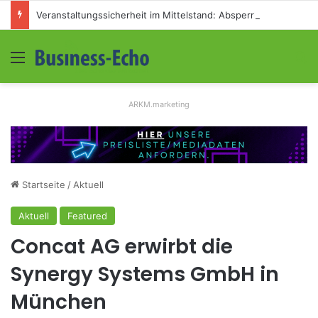
Veranstaltungssicherheit im Mittelstand: Absperrkonzepte für temporäre Außengelände
Menü
S
ARKM.marketing
Startseite
/
Aktuell
Aktuell
Featured
Concat AG erwirbt die
Synergy Systems GmbH in
München