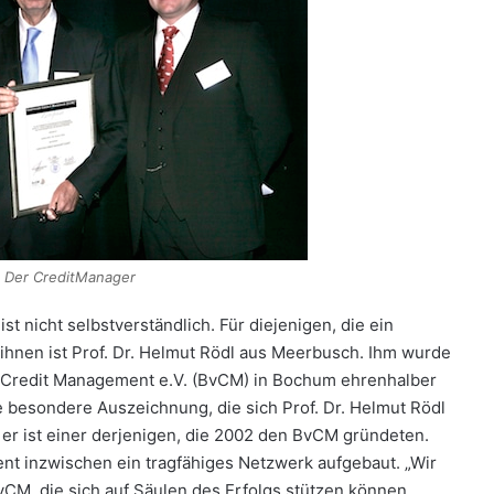
: Der CreditManager
nicht selbstverständlich. Für diejenigen, die ein
 ihnen ist Prof. Dr. Helmut Rödl aus Meerbusch. Ihm wurde
Credit Management e.V. (BvCM) in Bochum ehrenhalber
e besondere Auszeichnung, die sich Prof. Dr. Helmut Rödl
er ist einer derjenigen, die 2002 den BvCM gründeten.
t inzwischen ein tragfähiges Netzwerk aufgebaut. „Wir
vCM, die sich auf Säulen des Erfolgs stützen können,