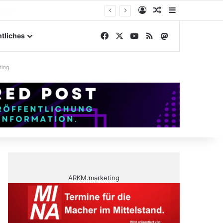
Anmelden
Zufälliger Artike
Sidebar
gelände
Facebook
X
YouTube
RSS
Mastodon
tliches
ting
ARKM.marketing