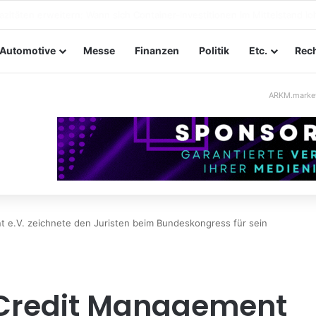
ltungssicherheit im Mittelstand: Absperrkonzepte für temporäre Außen
Automotive
Messe
Finanzen
Politik
Etc.
Rech
ARKM.marke
e.V. zeichnete den Juristen beim Bundeskongress für sein
Credit Management