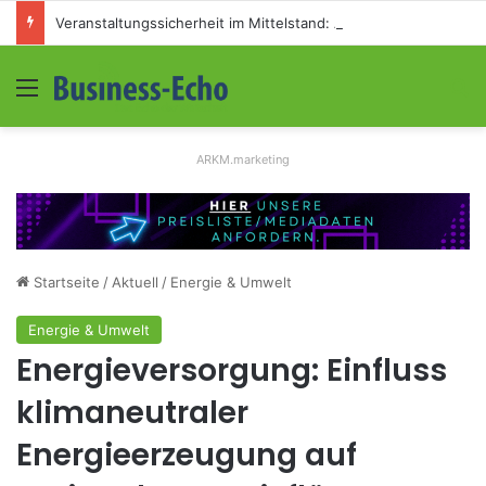
Veranstaltungssicherheit im Mittelstand: Absperrkonzepte für temporäre Außengelände
Menü
S
ARKM.marketing
Startseite
/
Aktuell
/
Energie & Umwelt
Energie & Umwelt
Energieversorgung: Einfluss
klimaneutraler
Energieerzeugung auf