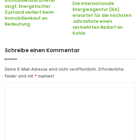
Immobilienbarometer
Die Internationale
zeigt: Energetischer
Energieagentur (IEA)
Zustand verliert beim
erwartet für die nächsten
Immobilienkauf an
Jahrzehnte einen
Bedeutung
vermehrten Bedarf an
Kohle
Schreibe einen Kommentar
Deine E-Mail-Adresse wird nicht veröffentlicht.
Erforderliche
Felder sind mit
*
markiert
K
o
m
m
e
n