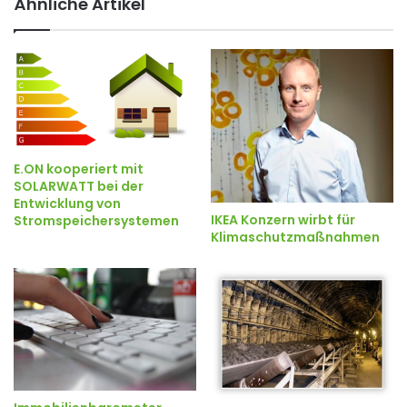
Ähnliche Artikel
E.ON kooperiert mit
SOLARWATT bei der
Entwicklung von
IKEA Konzern wirbt für
Stromspeichersystemen
Klimaschutzmaßnahmen