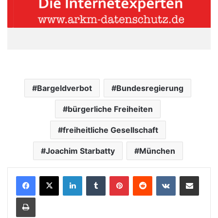
Bargeldverbot
Bundesregierung
bürgerliche Freiheiten
freiheitliche Gesellschaft
Joachim Starbatty
München
LinkedIn
Tumblr
Pinterest
Reddit
VKontakte
Teile per E-Mail
Drucken