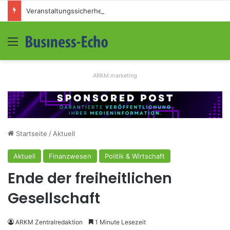
Veranstaltungssicherheit im Mittelstand: Absperrkonzepte für temporäre Außengelände
Menü
S
ARKM.marketing
Startseite
/
Aktuell
Aktuell
Finanzwesen
Politik & Wirtschaft
Ende der freiheitlichen
Gesellschaft
ARKM Zentralredaktion
1 Minute Lesezeit