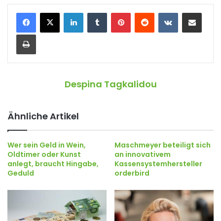
LinkedIn
Tumblr
Pinterest
Reddit
VKontakte
Teile per E-Mail
Drucken
Despina Tagkalidou
Ähnliche Artikel
Wer sein Geld in Wein,
Maschmeyer beteiligt sich
Oldtimer oder Kunst
an innovativem
anlegt, braucht Hingabe,
Kassensystemhersteller
Geduld
orderbird