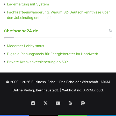
Lagerhaltung mit System
Fachkräfteeinwanderung: Warum B2-Deutschkenntnisse über
den Jobeinstieg entscheiden
Chefsache24.de
Moderner Lobbyismus
Digitale Planungstools für Energieberater im Handwerk
Private Krankenversicherung ab 50?
© 2009 - 2026 Business-Echo – Das Echo der Wirtschaft.
ARKM
Online Verlag, Bergneustadt.
|
Webhosting: ARKM.cloud.
Facebook
X
YouTube
RSS
Mastodon