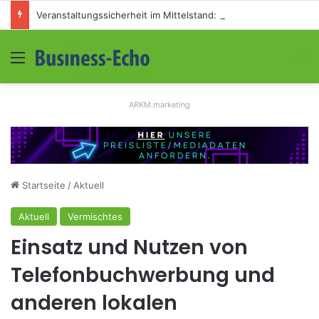
Veranstaltungssicherheit im Mittelstand: Absperrkonzepte für temporäre Außengelände
Menü
S
ARKM.marketing
Startseite
/
Aktuell
Aktuell
Vermischtes
Einsatz und Nutzen von
Telefonbuchwerbung und
anderen lokalen