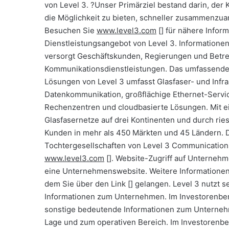
von Level 3. ?Unser Primärziel bestand darin, de
die Möglichkeit zu bieten, schneller zusammenzuar
Besuchen Sie
www.level3.com
[
] für nähere Infor
Dienstleistungsangebot von Level 3. Informatione
versorgt Geschäftskunden, Regierungen und Betre
Kommunikationsdienstleistungen. Das umfassende P
Lösungen von Level 3 umfasst Glasfaser- und Infra
Datenkommunikation, großflächige Ethernet-Servi
Rechenzentren und cloudbasierte Lösungen. Mit ei
Glasfasernetze auf drei Kontinenten und durch ries
Kunden in mehr als 450 Märkten und 45 Ländern. D
Tochtergesellschaften von Level 3 Communications,
www.level3.com
[
]. Website-Zugriff auf Unterneh
eine Unternehmenswebsite. Weitere Informationen
dem Sie über den Link
[
] gelangen. Level 3 nutzt s
Informationen zum Unternehmen. Im Investorenberei
sonstige bedeutende Informationen zum Unternehme
Lage und zum operativen Bereich. Im Investorenb