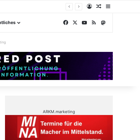
Anmelden
Zufälliger Artike
Sidebar
gelände
Facebook
X
YouTube
RSS
Mastodon
tliches
ting
ARKM.marketing