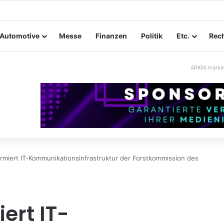
ltungssicherheit im Mittelstand: Absperrkonzepte für temporäre Außen
Automotive
Messe
Finanzen
Politik
Etc.
Rech
ARKM.marke
ormiert IT-Kommunikationsinfrastruktur der Forstkommission des
ert IT-