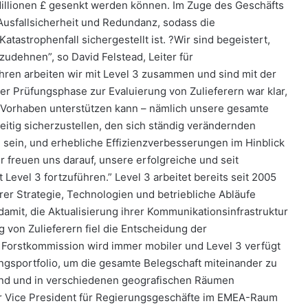
 Millionen £ gesenkt werden können. Im Zuge des Geschäfts
Ausfallsicherheit und Redundanz, sodass die
atastrophenfall sichergestellt ist. ?Wir sind begeistert,
udehnen”, so David Felstead, Leiter für
hren arbeiten wir mit Level 3 zusammen und sind mit der
er Prüfungsphase zur Evaluierung von Zulieferern war klar,
 Vorhaben unterstützen kann – nämlich unsere gesamte
zeitig sicherzustellen, den sich ständig verändernden
sein, und erhebliche Effizienzverbesserungen im Hinblick
ir freuen uns darauf, unsere erfolgreiche und seit
evel 3 fortzuführen.” Level 3 arbeitet bereits seit 2005
r Strategie, Technologien und betriebliche Abläufe
 damit, die Aktualisierung ihrer Kommunikationsinfrastruktur
 von Zulieferern fiel die Entscheidung der
r Forstkommission wird immer mobiler und Level 3 verfügt
ngsportfolio, um die gesamte Belegschaft miteinander zu
fend und in verschiedenen geografischen Räumen
or Vice President für Regierungsgeschäfte im EMEA-Raum