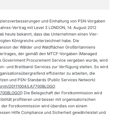
fizienzverbesserungen und Einhaltung von PSN-Vorgaben
Jahres-Vertrag mit Level 3 LONDON, 14. August 2012
gab heute bekannt, dass das Unternehmen einen Vier-
nigten Königreichs unterzeichnet habe. Die
ansion der Wälder und Waldflächen Großbritanniens
Vertrages, der gemäß den MTCF-Vorgaben (Managed
 Government Procurement Service vergeben wurde, wird
on- und Breitband-Services zur Verfügung stellen. So wird
nisationsübergreifend effizienter zu arbeiten, die
tzen und PSN-Standards (Public Services Network)
m/prnh/20111004/LA77008LOGO
A77008LOGO
]) Die Belegschaft der Forstkommission wird
bilität profitieren und besser mit organisatorischen
 der Forstkommission wird überdies von einem
essen Hilfe Compliance und Sicherheit gewährleistet und