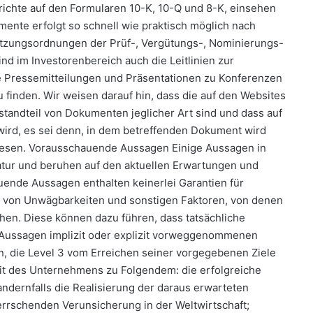
richte auf den Formularen 10-K, 10-Q und 8-K, einsehen
ente erfolgt so schnell wie praktisch möglich nach
tzungsordnungen der Prüf-, Vergütungs-, Nominierungs-
nd im Investorenbereich auch die Leitlinien zur
 Pressemitteilungen und Präsentationen zu Konferenzen
finden. Wir weisen darauf hin, dass die auf den Websites
standteil von Dokumenten jeglicher Art sind und dass auf
ird, es sei denn, in dem betreffenden Dokument wird
iesen. Vorausschauende Aussagen Einige Aussagen in
atur und beruhen auf den aktuellen Erwartungen und
ende Aussagen enthalten keinerlei Garantien für
e von Unwägbarkeiten und sonstigen Faktoren, von denen
iehen. Diese können dazu führen, dass tatsächliche
 Aussagen implizit oder explizit vorweggenommenen
, die Level 3 vom Erreichen seiner vorgegebenen Ziele
eit des Unternehmens zu Folgendem: die erfolgreiche
ndernfalls die Realisierung der daraus erwarteten
rrschenden Verunsicherung in der Weltwirtschaft;