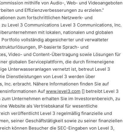
r Kommission mithilfe von Audio-, Web- und Videoangeboten
beiten und Effizienzverbesserungen zu erzielen.”
mationen zum fortschrittlichen Netzwerk- und
n zu Level 3 Communications Level 3 Communications, Inc.
iberunternehmen mit lokalen, nationalen und globalen
ortfolio vollständig abgesicherter und verwalteter
strukturlösungen, IP-basierte Sprach- und
ces, Video- und Content-Übertragung sowie Lösungen für
ner globalen Serviceplattform, die durch firmeneigene
ige Unterwasseranlagen vernetzt ist, betreut Level 3
ie Dienstleistungen von Level 3 werden über
 Inc. erbracht. Nähere Informationen finden Sie auf
mensinformationen Auf
www.level3.com
[
] betreibt Level 3
 zum Unternehmen erhalten Sie im Investorenbereich, zu
eine Website als Vertriebskanal für wesentliche
ch veröffentlicht Level 3 regelmäßig finanzielle und
n, seiner Geschäftstätigkeit sowie zu seiner finanziellen
ereich können Besucher die SEC-Eingaben von Level 3,