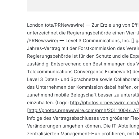
London (ots/PRNewswire) — Zur Erzielung von Ef
unterzeichnet die Regierungsbehörde einen Vier-
/PRNewswire/ — Level 3 Communications, Inc. [
] 
Jahres-Vertrag mit der Forstkommission des Verei
Regierungsbehörde ist für den Schutz und die Exp
zuständig. Entsprechend den Bestimmungen des 
Telecommunications Convergence Framework) des
Level 3 Daten- und Sprachnetze sowie Collaborati
das Unternehmen der Kommission dabei helfen, orga
zunehmend mobile Belegschaft besser zu unterstü
einzuhalten. (Logo:
http://photos.prnewswire.co
[
http://photos.prnewswire.com/prnh/20111004/L
infolge des Vertragsabschlusses von größerer Flexi
Veränderungen umgehen können. Die IT-Abteilung
zentralisierten Management-Hub profitieren, mit d