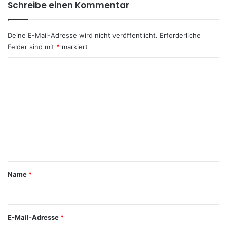
Schreibe einen Kommentar
Deine E-Mail-Adresse wird nicht veröffentlicht.
Erforderliche
Felder sind mit
*
markiert
K
o
m
m
e
n
t
a
Name
*
r
*
E-Mail-Adresse
*