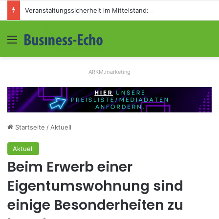
Veranstaltungssicherheit im Mittelstand: Absperrkonzepte für temporäre Außengelände
Menü
S
ARKM.marketing
Startseite
/
Aktuell
Aktuell
Beim Erwerb einer
Eigentumswohnung sind
einige Besonderheiten zu