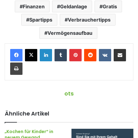
Finanzen
Geldanlage
Gratis
Spartipps
Verbrauchertipps
Vermögensaufbau
LinkedIn
Tumblr
Pinterest
Reddit
VKontakte
Teile per E-Mail
Drucken
ots
Ähnliche Artikel
„Kochen für Kinder“ in
neuem Gewand