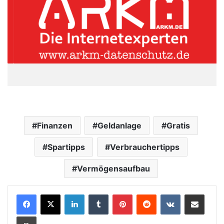
Finanzen
Geldanlage
Gratis
Spartipps
Verbrauchertipps
Vermögensaufbau
LinkedIn
Tumblr
Pinterest
Reddit
VKontakte
Teile per E-Mail
Drucken