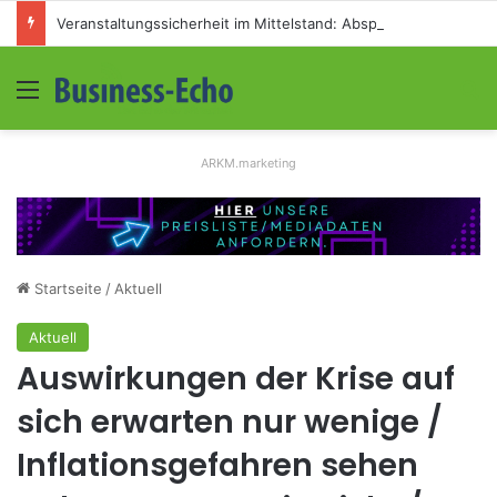
Veranstaltungssicherheit im Mittelstand: Absperrkonzepte für temporäre Außengelände
Menü
S
ARKM.marketing
Startseite
/
Aktuell
Aktuell
Auswirkungen der Krise auf
sich erwarten nur wenige /
Inflationsgefahren sehen