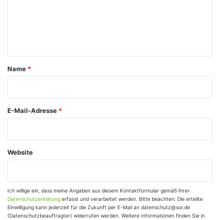
m
e
n
t
a
Name
*
r
*
E-Mail-Adresse
*
Website
Ich willige ein, dass meine Angaben aus diesem Kontaktformular gemäß Ihrer
Datenschutzerklärung
erfasst und verarbeitet werden. Bitte beachten: Die erteilte
Einwilligung kann jederzeit für die Zukunft per E-Mail an datenschutz@sor.de
(Datenschutzbeauftragter) widerrufen werden. Weitere Informationen finden Sie in