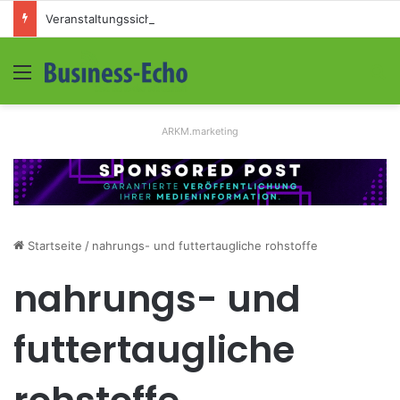
Veranstaltungssicherheit im Mittelstand: Absperrkonzepte für temporäre Außengelände
Menü
S
ARKM.marketing
Startseite
/
nahrungs- und futtertaugliche rohstoffe
nahrungs- und
futtertaugliche